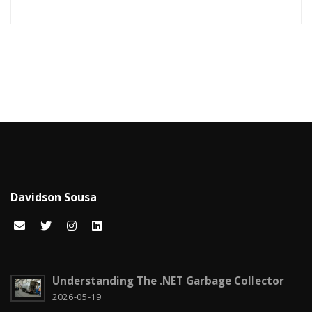
Blazor
1
Business
2
C#
15
Career
15
Carreira
7
Certificações Microsoft
1
Cloud computing
1
Davidson Sousa
Code snippets
15
Computação em nuvem
2
Configuration
3
Understanding The .NET Garbage Collector
CSS
2026-05-19
2