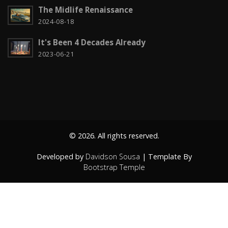
The Midlife Renaissance
Czech it out!
4
2024-08-18
Dicas
15
It's Been 4 Decades Already
Diversos
6
2023-06-21
Docker
1
Education
1
Entity Framework
2
© 2026. All rights reserved.
Fun
2
Developed by
Davidson Sousa
| Template By
Gadgets
4
Bootstrap Temple
Hardware
1
IIS
3
JavaScript
7