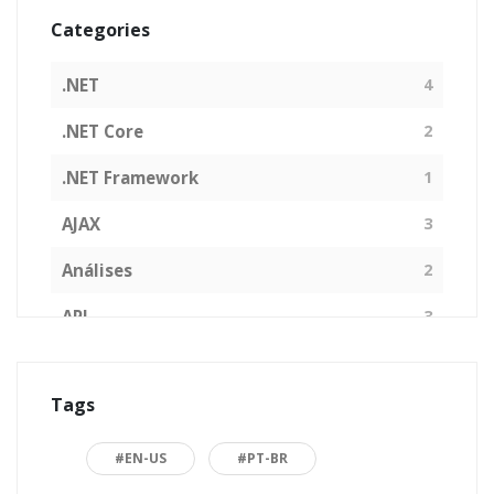
Categories
.NET
4
.NET Core
2
.NET Framework
1
AJAX
3
Análises
2
API
3
Arquitetura de Software
1
Tags
ASP.NET
16
Back to basics
3
#EN-US
#PT-BR