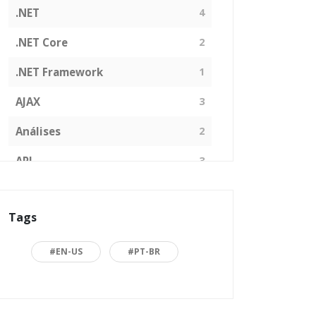
.NET
4
.NET Core
2
.NET Framework
1
AJAX
3
Análises
2
API
3
Arquitetura de Software
1
Tags
ASP.NET
16
Back to basics
3
#EN-US
#PT-BR
Blazor
1
Business
2