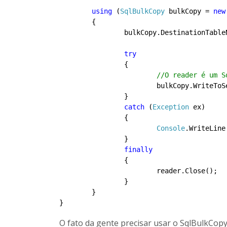
using
 (
SqlBulkCopy
 bulkCopy = 
new
	{

		bulkCopy.DestinationTabl
try
		{

//O reader é um S
			bulkCopy.WriteToServer(reader);

		}

catch
 (
Exception
 ex)

		{

Console
.WriteLine
		}

finally
		{

			reader.Close();

		}

	}

O fato da gente precisar usar o SqlBulkCopy