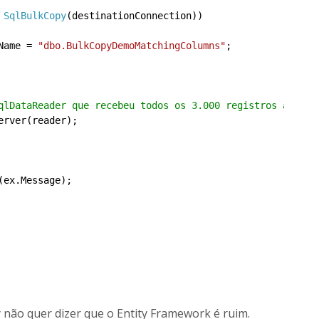
SqlBulkCopy
(destinationConnection))

eName = 
"dbo.BulkCopyDemoMatchingColumns"
;

qlDataReader que recebeu todos os 3.000 registros anteri
(ex.Message);

 não quer dizer que o Entity Framework é ruim.