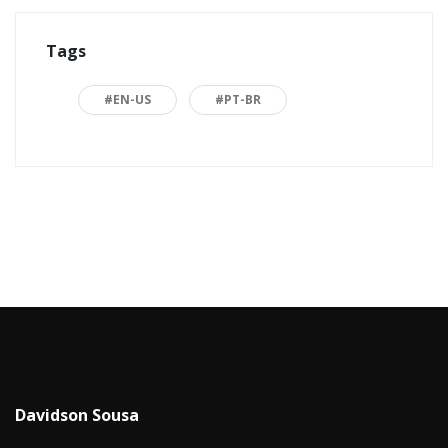
Arquitetura de Software
1
Tags
ASP.NET
16
Back to basics
3
#EN-US
#PT-BR
Blazor
1
Business
2
C#
15
Career
15
Carreira
7
Certificações Microsoft
1
Cloud computing
1
Davidson Sousa
Code snippets
15