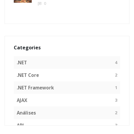
0
Categories
.NET
4
.NET Core
2
.NET Framework
1
AJAX
3
Análises
2
API
3