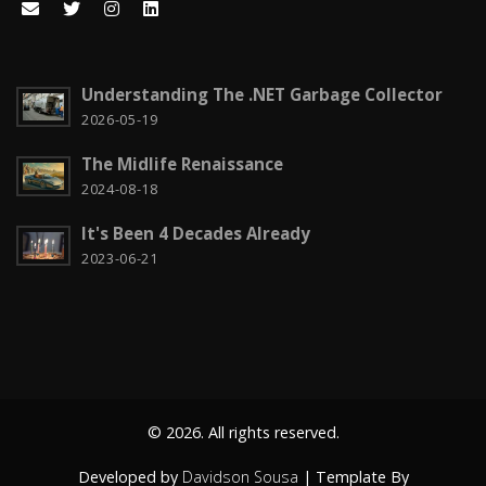
Computação em nuvem
2
Configuration
3
Understanding The .NET Garbage Collector
CSS
2026-05-19
2
The Midlife Renaissance
Czech it out!
4
2024-08-18
Dicas
15
It's Been 4 Decades Already
Diversos
6
2023-06-21
Docker
1
Education
1
Entity Framework
2
© 2026. All rights reserved.
Fun
2
Developed by
Davidson Sousa
| Template By
Gadgets
4